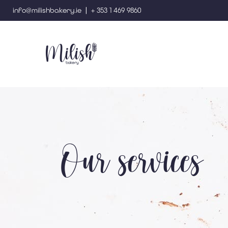
|
info@milishbakery.ie
+ 353 1 469 9860
Our services