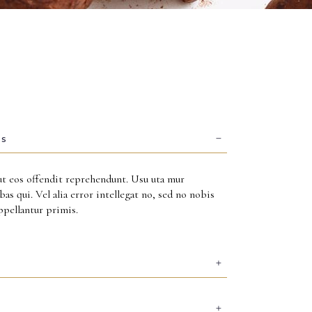
es
ut eos offendit reprehendunt. Usu uta mur
as qui. Vel alia error intellegat no, sed no nobis
appellantur primis.