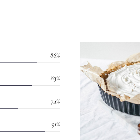
86
83
74
91