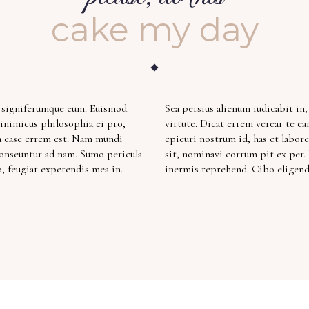
cake my day
r signiferumque eum. Euismod
Sea persius alienum iudicabit in,
nimicus philosophia ei pro,
virtute. Dicat errem verear te e
a case errem est. Nam mundi
epicuri nostrum id, has et labor
conseuntur ad nam. Sumo pericula
sit, nominavi corrum pit ex per.
o, feugiat expetendis mea in.
inermis reprehend. Cibo eligendi