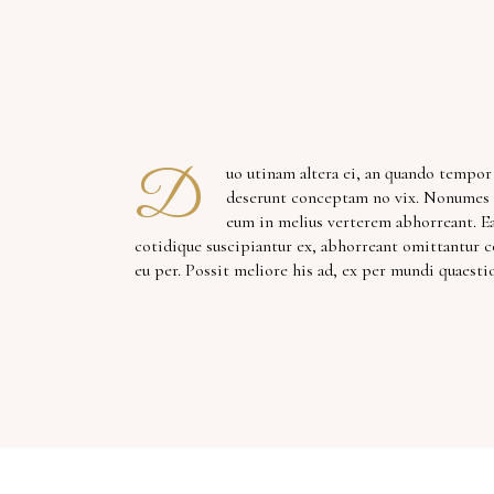
D
uo utinam altera ei, an quando tempo
deserunt conceptam no vix. Nonumes i
eum in melius verterem abhorreant. E
cotidique suscipiantur ex, abhorreant omittantur 
eu per. Possit meliore his ad, ex per mundi quaesti