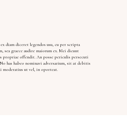
 ex diam diceret legendos usu, cu per scripta
am, sea graece audire maiorum ex. Mei dicunt
es propriae offendit. An posse periculis persecuti
 No has habeo nominavi adversarium, sit at debitis
 moderatius ut vel, in oporteat.